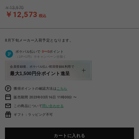
￥13,970
￥12,573
税込
8月下旬メーカー入荷予定となります。
ポケパル払いで
0
〜
0
ポイント
（1P=1円）※キャンペーン分除く
会員登録後、ポケパル払い初回登録&利用で
最大1,500円分ポイント進呈
獲得ポイントの確認方法は
こちら
販売期間 2023年03月16日 11時00分 〜
この商品について
問い合わせる
ギフト：ラッピング不可
カートに入れる