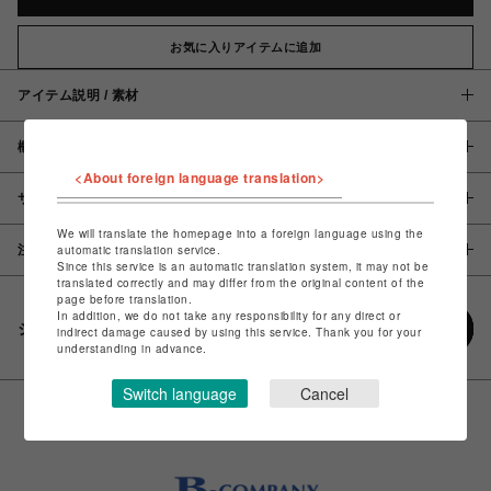
お気に入りアイテムに追加
アイテム説明 / 素材
概要
<About foreign language translation>
サイズ
We will translate the homepage into a foreign language using the
automatic translation service.
注意事項
Since this service is an automatic translation system, it may not be
translated correctly and may differ from the original content of the
page before translation.
In addition, we do not take any responsibility for any direct or
シェアする
indirect damage caused by using this service. Thank you for your
understanding in advance.
Switch language
Cancel