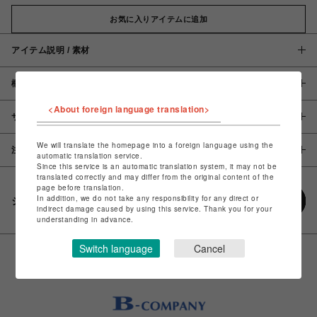
お気に入りアイテムに追加
アイテム説明 / 素材
概要
<About foreign language translation>
サイズ
We will translate the homepage into a foreign language using the
注意事項
automatic translation service.
Since this service is an automatic translation system, it may not be
translated correctly and may differ from the original content of the
page before translation.
In addition, we do not take any responsibility for any direct or
シェアする
indirect damage caused by using this service. Thank you for your
understanding in advance.
Switch language
Cancel