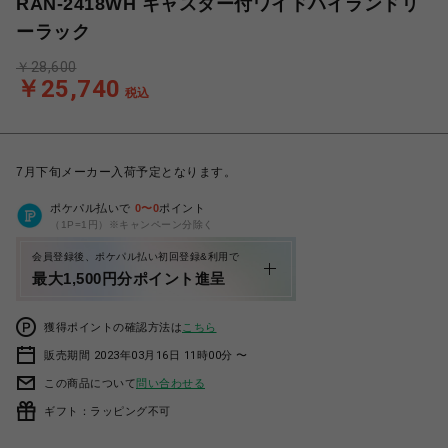
RAN-2418WH キャスター付ワイドハイランドリ
ーラック
￥28,600
￥25,740
税込
7月下旬メーカー入荷予定となります。
ポケパル払いで
0
〜
0
ポイント
（1P=1円）※キャンペーン分除く
会員登録後、ポケパル払い初回登録&利用で
最大1,500円分ポイント進呈
獲得ポイントの確認方法は
こちら
販売期間 2023年03月16日 11時00分 〜
この商品について
問い合わせる
ギフト：ラッピング不可