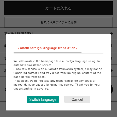
カートに入れる
お気に入りアイテムに追加
アイテム説明 / 素材
概要
<About foreign language translation>
サイズ
We will translate the homepage into a foreign language using the
automatic translation service.
Since this service is an automatic translation system, it may not be
注意事項
translated correctly and may differ from the original content of the
page before translation.
In addition, we do not take any responsibility for any direct or
indirect damage caused by using this service. Thank you for your
understanding in advance.
シェアする
Switch language
Cancel