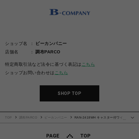
ショップ名
ビーカンパニー
店舗名
調布PARCO
特定商取引法など法令に基づく表記は
こちら
ショップお問い合わせは
こちら
SHOP TOP
TOP
調布PARCO
ビーカンパニー
RAN-2418WH キャスター付ワイド
…
ハイランドリーラック