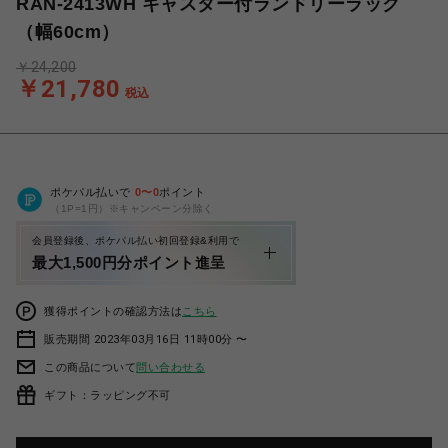
RAN-2413WH キャスター付ランドリーラック
（幅60cm）
￥24,200
￥21,780
税込
ポケパル払いで
0
〜
0
ポイント
（1P=1円）※キャンペーン分除く
会員登録後、ポケパル払い初回登録&利用で
最大1,500円分ポイント進呈
獲得ポイントの確認方法は
こちら
販売期間 2023年03月16日 11時00分 〜
この商品について
問い合わせる
ギフト：ラッピング不可