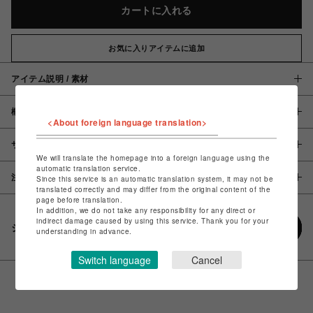
カートに入れる
お気に入りアイテムに追加
アイテム説明 / 素材
概要
<About foreign language translation>
サイズ
We will translate the homepage into a foreign language using the
automatic translation service.
注意事項
Since this service is an automatic translation system, it may not be
translated correctly and may differ from the original content of the
page before translation.
In addition, we do not take any responsibility for any direct or
indirect damage caused by using this service. Thank you for your
シェアする
understanding in advance.
Switch language
Cancel