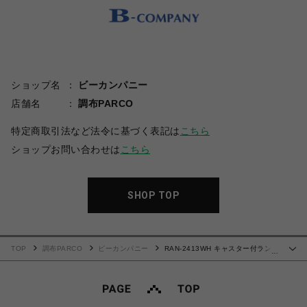
ショップ名
ビーカンパニー
店舗名
調布PARCO
特定商取引法など法令に基づく表記は
こちら
ショップお問い合わせは
こちら
SHOP TOP
TOP
調布PARCO
ビーカンパニー
RAN-2413WH キャスター付ランド
…
リーラック（幅60cm）