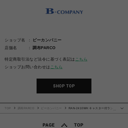
ショップ名
ビーカンパニー
店舗名
調布PARCO
特定商取引法など法令に基づく表記は
こちら
ショップお問い合わせは
こちら
SHOP TOP
TOP
調布PARCO
ビーカンパニー
RAN-2410WH キャスター付ランド
…
リーラック（幅30cm）