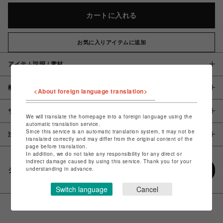
カートに入れる
お気に入りアイテムに追加
アイテム説明 / 素材
概要
<About foreign language translation>
サイズ
We will translate the homepage into a foreign language using the
automatic translation service.
Since this service is an automatic translation system, it may not be
注意事項
translated correctly and may differ from the original content of the
page before translation.
In addition, we do not take any responsibility for any direct or
indirect damage caused by using this service. Thank you for your
understanding in advance.
シェアする
Switch language
Cancel