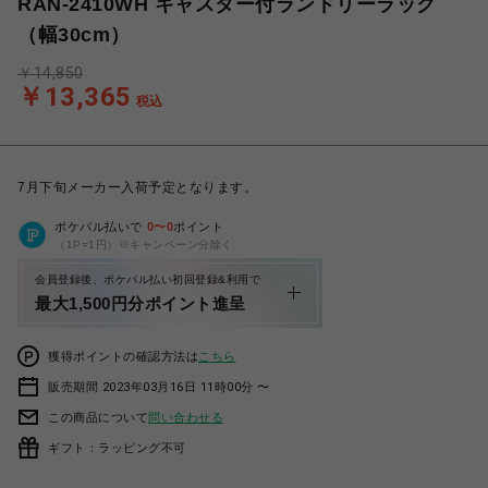
RAN-2410WH キャスター付ランドリーラック
（幅30cm）
￥14,850
￥13,365
税込
7月下旬メーカー入荷予定となります。
ポケパル払いで
0
〜
0
ポイント
（1P=1円）※キャンペーン分除く
会員登録後、ポケパル払い初回登録&利用で
最大1,500円分ポイント進呈
獲得ポイントの確認方法は
こちら
販売期間 2023年03月16日 11時00分 〜
この商品について
問い合わせる
ギフト：ラッピング不可