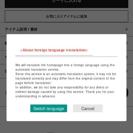
カートに入れる
お気に入りアイテムに追加
アイテム説明 / 素材
概要
<About foreign language translation>
サイズ
We will translate the homepage into a foreign language using the
automatic translation service.
注意事項
Since this service is an automatic translation system, it may not be
translated correctly and may differ from the original content of the
page before translation.
In addition, we do not take any responsibility for any direct or
indirect damage caused by using this service. Thank you for your
シェアする
understanding in advance.
Switch language
Cancel