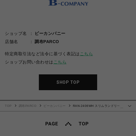
ショップ名
ビーカンパニー
店舗名
調布PARCO
特定商取引法など法令に基づく表記は
こちら
ショップお問い合わせは
こちら
SHOP TOP
TOP
調布PARCO
ビーカンパニー
RAN-2406WH スリムランドリーラ
…
ック3段（幅20cm）