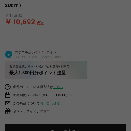
20cm）
￥11,880
￥10,692
税込
ポケパル払いで
0
〜
0
ポイント
（1P=1円）※キャンペーン分除く
会員登録後、ポケパル払い初回登録&利用で
最大1,500円分ポイント進呈
獲得ポイントの確認方法は
こちら
販売期間 2023年03月16日 11時00分 〜
この商品について
問い合わせる
ギフト：ラッピング不可