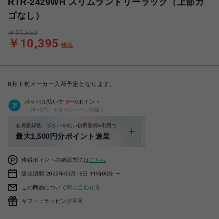
RTR-2429WH スリムランドリーラック（上部カ
ゴなし）
￥11,550
￥10,395
税込
8月下旬メーカー入荷予定となります。
ポケパル払いで
0
〜
0
ポイント
（1P=1円）※キャンペーン分除く
会員登録後、ポケパル払い初回登録&利用で
最大1,500円分ポイント進呈
獲得ポイントの確認方法は
こちら
販売期間 2023年03月16日 11時00分 〜
この商品について
問い合わせる
ギフト：ラッピング不可