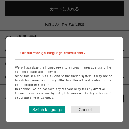
カートに入れる
お気に入りアイテムに追加
アイテム説明 / 素材
概要
<About foreign language translation>
サイズ
We will translate the homepage into a foreign language using the
automatic translation service.
Since this service is an automatic translation system, it may not be
注意事項
translated correctly and may differ from the original content of the
page before translation.
In addition, we do not take any responsibility for any direct or
indirect damage caused by using this service. Thank you for your
understanding in advance.
シェアする
Switch language
Cancel