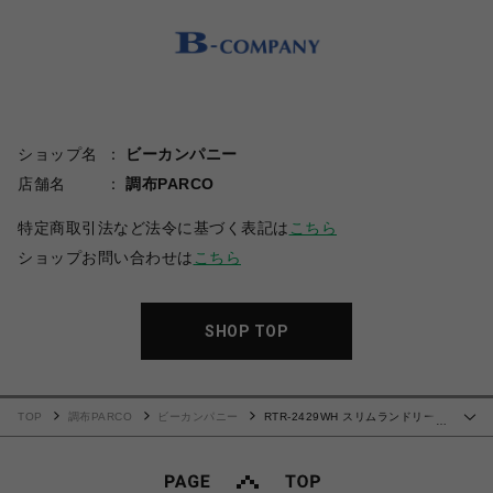
ショップ名
ビーカンパニー
店舗名
調布PARCO
特定商取引法など法令に基づく表記は
こちら
ショップお問い合わせは
こちら
SHOP TOP
TOP
調布PARCO
ビーカンパニー
RTR-2429WH スリムランドリーラ
…
ック（上部カゴなし）