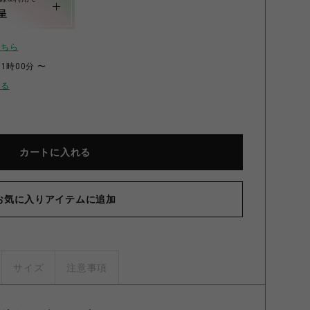
呈
こちら
11時00分 〜
せる
カートに入れる
グーダイニング チェアGY/BR BROWN×GRAY
お気に入りアイテムに追加
サイズ
注意事項