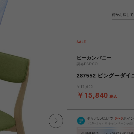
ビーカンパニー
調布PARCO
287552 ピングーダイ
￥17,600
￥15,840
税込
ポケパル払いで
0
〜
0
ポイ
（1P=1円）※キャンペーン分除
会員登録後、ポケパル払い初回登