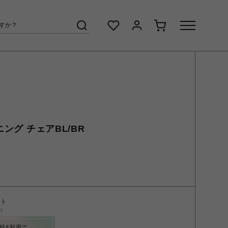
ニング チェアBL/BR
ント
く
録&利用で