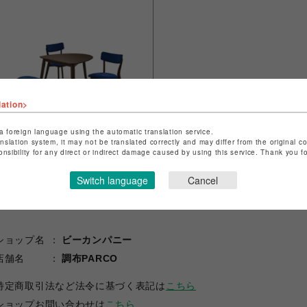
lation>
a foreign language using the automatic translation service.
anslation system, it may not be translated correctly and may differ from the original c
onsibility for any direct or indirect damage caused by using this service. Thank you 
Switch language
Cancel
ショップ名
ビーカンパニー
店舗名
調布PARCO
特定商取引法など法令に基づく表記は
こちら
ショップお問い合わせは
こちら