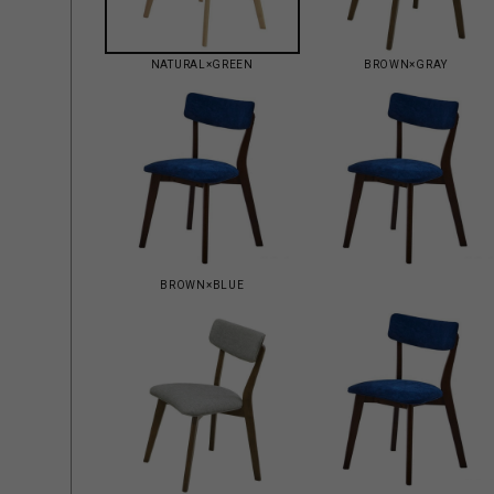
NATURAL×GREEN
BROWN×GRAY
BROWN×BLUE