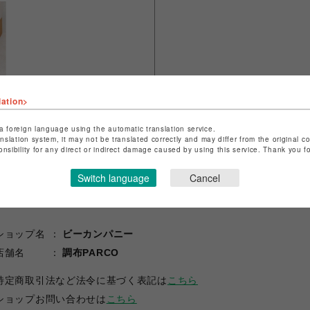
lation>
a foreign language using the automatic translation service.
anslation system, it may not be translated correctly and may differ from the original c
onsibility for any direct or indirect damage caused by using this service. Thank you 
Switch language
Cancel
ショップ名
ビーカンパニー
店舗名
調布PARCO
特定商取引法など法令に基づく表記は
こちら
ショップお問い合わせは
こちら