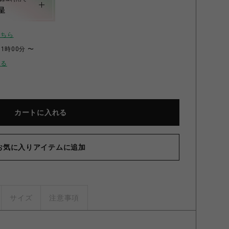
呈
こちら
11時00分 〜
せる
カートに入れる
キュメントチェスト ハイタイプ WHITE×NATURAL
お気に入りアイテムに追加
サイズ
注意事項