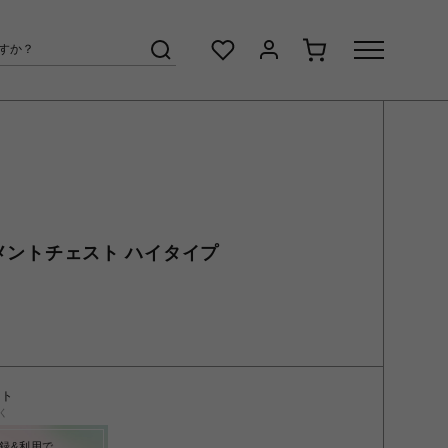
キュメントチェスト ハイタイプ
ント
く
録&利用で