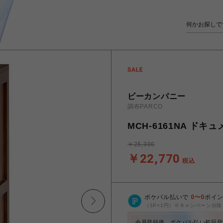
ビーカンパニー
調布PARCO
MCH-6161NA ド
￥25,300
￥22,770
税込
ポケパル払いで
0
〜
0
ポイ
（1P=1円）※キャンペーン分除
会員登録後、ポケパル払い初回登