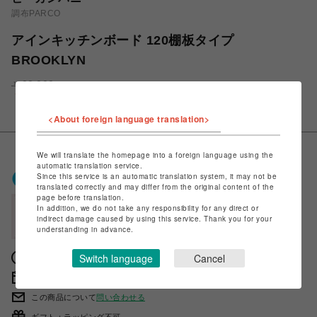
調布PARCO
アインキッチンボード 120棚板タイプ
BROOKLYN
￥88,000
￥79,200
税込
<About foreign language translation>
We will translate the homepage into a foreign language using the
automatic translation service.
ポケパル払いで
0
〜
0
ポイント
Since this service is an automatic translation system, it may not be
（1P=1円）※キャンペーン分除く
translated correctly and may differ from the original content of the
page before translation.
In addition, we do not take any responsibility for any direct or
会員登録後、ポケパル払い初回登録&利用で
indirect damage caused by using this service. Thank you for your
最大1,500円分ポイント進呈
understanding in advance.
Switch language
Cancel
獲得ポイントの確認方法は
こちら
販売期間 2023年03月16日 11時00分 〜
この商品について
問い合わせる
ギフト：ラッピング不可