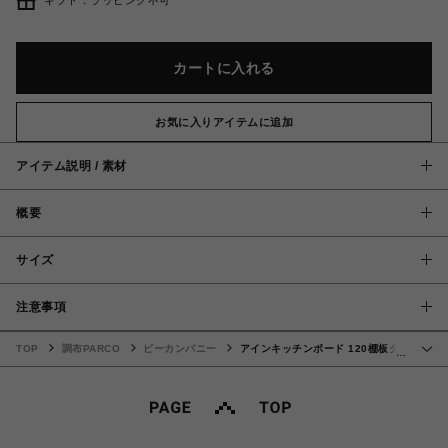
カートに入れる
お気に入りアイテムに追加
アイテム説明 / 素材
概要
サイズ
注意事項
TOP
調布PARCO
ビーカンパニー
アインキッチンボード 120棚板タ
…
イプ BROOKLYN