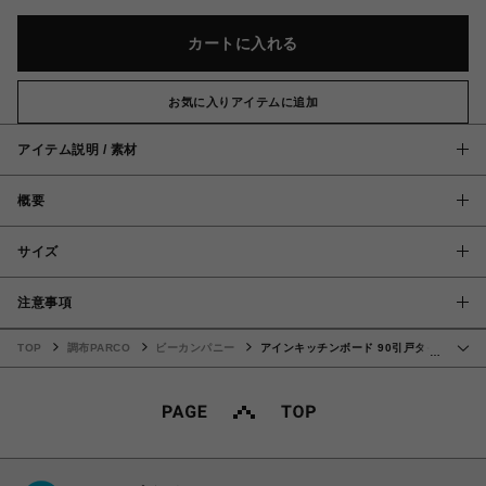
カートに入れる
お気に入りアイテムに追加
アイテム説明 / 素材
概要
サイズ
注意事項
TOP
調布PARCO
ビーカンパニー
アインキッチンボード 90引戸タイ
…
プ LADY ORK