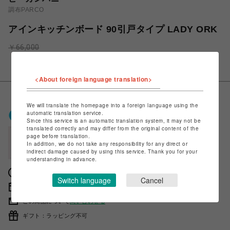
調布PARCO
アインキッチンボード 90引戸タイプ LADY ORK
￥66,000
￥59,400
税込
<About foreign language translation>
We will translate the homepage into a foreign language using the
ポケパル払いで
0
〜
0
ポイント
automatic translation service.
Since this service is an automatic translation system, it may not be
（1P=1円）※キャンペーン分除く
translated correctly and may differ from the original content of the
page before translation.
会員登録後、ポケパル払い初回登録&利用で
In addition, we do not take any responsibility for any direct or
最大1,500円分ポイント進呈
indirect damage caused by using this service. Thank you for your
understanding in advance.
獲得ポイントの確認方法は
こちら
Switch language
Cancel
販売期間 2023年03月16日 11時00分 〜
この商品について
問い合わせる
ギフト：ラッピング不可