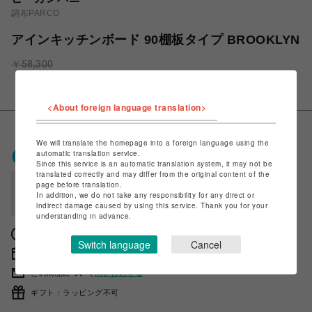
調布PARCO
アインキッチンボード 90棚板タイプ BROOKLYN
￥58,300
￥52,470
税込
<About foreign language translation>
We will translate the homepage into a foreign language using the
ポケパル払いで
0
〜
0
ポイント
automatic translation service.
Since this service is an automatic translation system, it may not be
（1P=1円）※キャンペーン分除く
translated correctly and may differ from the original content of the
page before translation.
会員登録後、ポケパル払い初回登録&利用で
In addition, we do not take any responsibility for any direct or
最大1,500円分ポイント進呈
indirect damage caused by using this service. Thank you for your
understanding in advance.
獲得ポイントの確認方法は
こちら
Switch language
Cancel
販売期間 2023年03月16日 11時00分 〜
この商品について
問い合わせる
ギフト：ラッピング不可