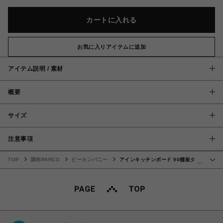
カートに入れる
お気に入りアイテムに追加
アイテム説明 / 素材
概要
サイズ
注意事項
TOP
調布PARCO
ビーカンパニー
アインキッチンボード 90棚板タイ
…
プ BROOKLYN