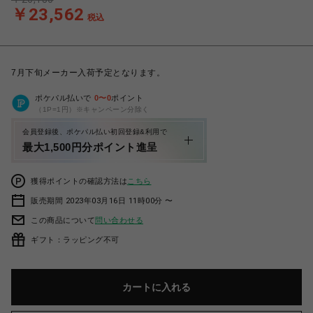
￥23,562
税込
7月下旬メーカー入荷予定となります。
ポケパル払いで
0
〜
0
ポイント
（1P=1円）※キャンペーン分除く
会員登録後、ポケパル払い初回登録&利用で
最大1,500円分ポイント進呈
獲得ポイントの確認方法は
こちら
販売期間 2023年03月16日 11時00分 〜
この商品について
問い合わせる
ギフト：ラッピング不可
カートに入れる