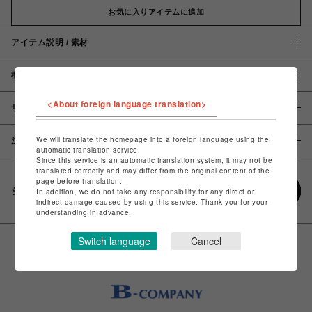
お気に入りアイテムに追加
アイテム説明 / 素材
概要
<About foreign language translation>
サイズ
We will translate the homepage into a foreign language using the
注意事項
automatic translation service.
Since this service is an automatic translation system, it may not be
translated correctly and may differ from the original content of the
page before translation.
シェアする
In addition, we do not take any responsibility for any direct or
indirect damage caused by using this service. Thank you for your
understanding in advance.
Switch language
Cancel