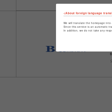
<About foreign language trans
We will translate the homepage into 
Since this service is an automatic tr
In addition, we do not take any resp