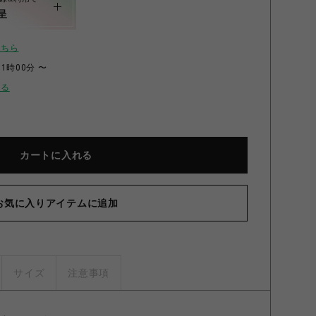
呈
こちら
11時00分 〜
せる
カートに入れる
ーキュリー】ラック5段 ナチュラル
お気に入りアイテムに追加
サイズ
注意事項