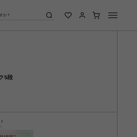
ク5段
ント
く
録&利用で