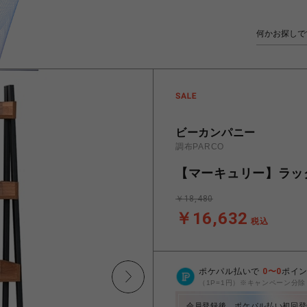
ビーカンパニー
調布PARCO
【マーキュリー】ラッ
￥18,480
￥16,632
税込
ポケパル払いで
0
〜
0
ポイ
（1P=1円）※キャンペーン分除
会員登録後、ポケパル払い初回登