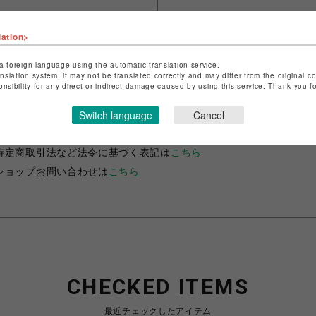
lation>
a foreign language using the automatic translation service.
anslation system, it may not be translated correctly and may differ from the original c
onsibility for any direct or indirect damage caused by using this service. Thank you 
ショップ名
ビーカンパニー
Switch language
Cancel
店舗名
調布PARCO
特定商取引法など法令に基づく表記は
こちら
ショップお問い合わせは
こちら
CHECKED ITEMS
最近チェックしたアイテム