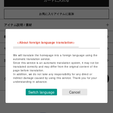
カートに入れる
お気に入りアイテムに追加
アイテム説明 / 素材
概要
<About foreign language translation>
サイズ
We will translate the homepage into a foreign language using the
automatic translation service.
注意事項
Since this service is an automatic translation system, it may not be
translated correctly and may differ from the original content of the
page before translation.
In addition, we do not take any responsibility for any direct or
indirect damage caused by using this service. Thank you for your
シェアする
understanding in advance.
Switch language
Cancel