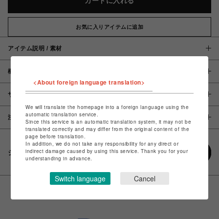
カートに入れる
お気に入りアイテムに追加
アイテム説明 / 素材
概要
<About foreign language translation>
サイズ
We will translate the homepage into a foreign language using the
automatic translation service.
注意事項
Since this service is an automatic translation system, it may not be
translated correctly and may differ from the original content of the
page before translation.
In addition, we do not take any responsibility for any direct or
indirect damage caused by using this service. Thank you for your
シェアする
understanding in advance.
Switch language
Cancel