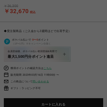
￥36,300
￥32,670
税込
◆受注製商品（ご入金から3週間ほどで出荷予定）
ポケパル払いで
0
〜
0
ポイント
（1P=1円）※キャンペーン分除く
会員登録後、ポケパル払い初回登録&利用で
最大1,500円分ポイント進呈
獲得ポイントの確認方法は
こちら
販売期間 2023年03月16日 11時00分 〜
この商品について
問い合わせる
ギフト：ラッピング不可
カートに入れる