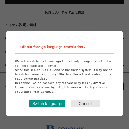
お気に入りアイテムに追加
アイテム説明 / 素材
概要
<About foreign language translation>
サイズ
We will translate the homepage into a foreign language using the
automatic translation service.
注意事項
Since this service is an automatic translation system, it may not be
translated correctly and may differ from the original content of the
page before translation.
In addition, we do not take any responsibility for any direct or
シェアする
indirect damage caused by using this service. Thank you for your
understanding in advance.
Switch language
Cancel