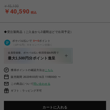
￥45,100
￥40,590
税込
◆受注製商品（ご入金から3週間ほどで出荷予定）
ポケパル払いで
0
〜
0
ポイント
（1P=1円）※キャンペーン分除く
会員登録後、ポケパル払い初回登録&利用で
最大1,500円分ポイント進呈
獲得ポイントの確認方法は
こちら
販売期間 2023年03月16日 11時00分 〜
この商品について
問い合わせる
ギフト：ラッピング不可
カートに入れる