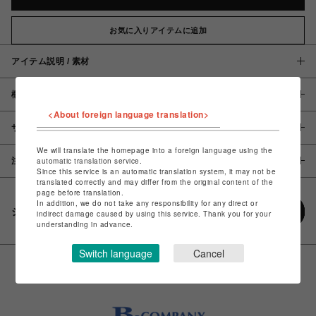
お気に入りアイテムに追加
アイテム説明 / 素材
概要
<About foreign language translation>
サイズ
We will translate the homepage into a foreign language using the
automatic translation service.
注意事項
Since this service is an automatic translation system, it may not be
translated correctly and may differ from the original content of the
page before translation.
In addition, we do not take any responsibility for any direct or
シェアする
indirect damage caused by using this service. Thank you for your
understanding in advance.
Switch language
Cancel