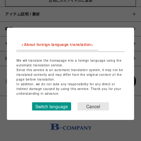
お気に入りアイテムに追加
アイテム説明 / 素材
概要
<About foreign language translation>
サイズ
注意事項
We will translate the homepage into a foreign language using the
automatic translation service.
Since this service is an automatic translation system, it may not be
translated correctly and may differ from the original content of the
page before translation.
シェアする
In addition, we do not take any responsibility for any direct or
indirect damage caused by using this service. Thank you for your
understanding in advance.
Switch language
Cancel