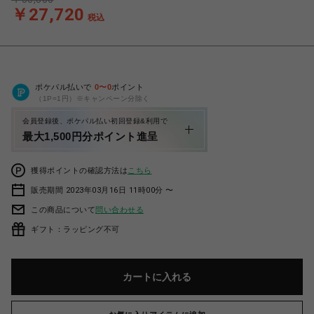
￥27,720
税込
ポケパル払いで
0
〜
0
ポイント
（1P=1円）※キャンペーン分除く
会員登録後、ポケパル払い初回登録&利用で
最大1,500円分ポイント進呈
獲得ポイントの確認方法は
こちら
販売期間 2023年03月16日 11時00分 〜
この商品について
問い合わせる
ギフト：ラッピング不可
カートに入れる