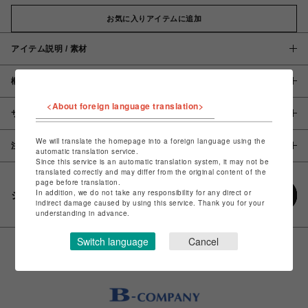
お気に入りアイテムに追加
アイテム説明 / 素材
概要
<About foreign language translation>
サイズ
We will translate the homepage into a foreign language using the
注意事項
automatic translation service.
Since this service is an automatic translation system, it may not be
translated correctly and may differ from the original content of the
page before translation.
In addition, we do not take any responsibility for any direct or
シェアする
indirect damage caused by using this service. Thank you for your
understanding in advance.
Switch language
Cancel