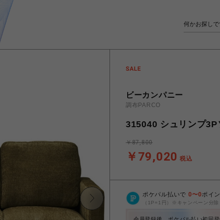
ビーカンパニー
調布PARCO
315040 シュリンプ3
￥87,800
￥79,020
税込
ポケパル払いで
0
〜
0
ポイ
（1P=1円）※キャンペーン分除
会員登録後、ポケパル払い初回登