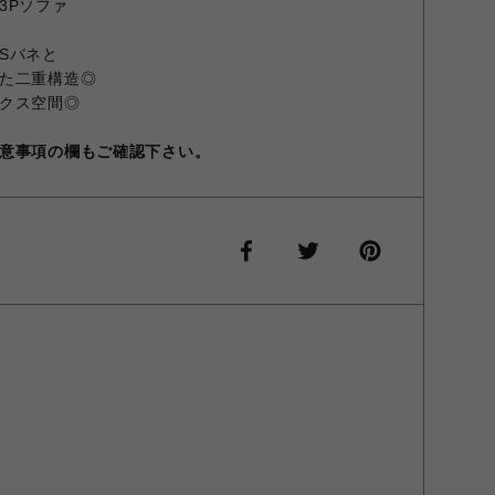
3Pソファ
Sバネと
た二重構造◎
クス空間◎
意事項の欄もご確認下さい。