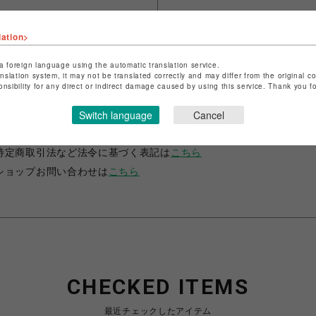
lation>
a foreign language using the automatic translation service.
anslation system, it may not be translated correctly and may differ from the original c
onsibility for any direct or indirect damage caused by using this service. Thank you 
ショップ名
ビーカンパニー
Switch language
Cancel
店舗名
調布PARCO
特定商取引法など法令に基づく表記は
こちら
ショップお問い合わせは
こちら
CHECKED ITEMS
最近チェックしたアイテム