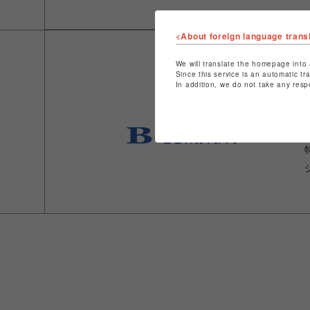
<About foreign language trans
We will translate the homepage into 
Since this service is an automatic tr
In addition, we do not take any resp