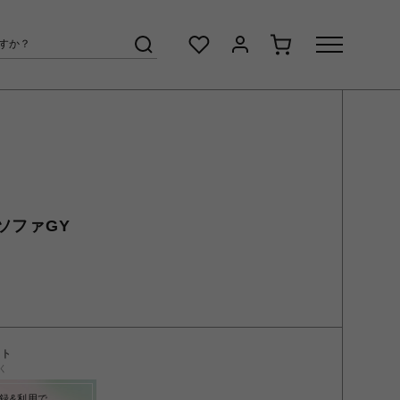
PソファGY
ント
く
録&利用で