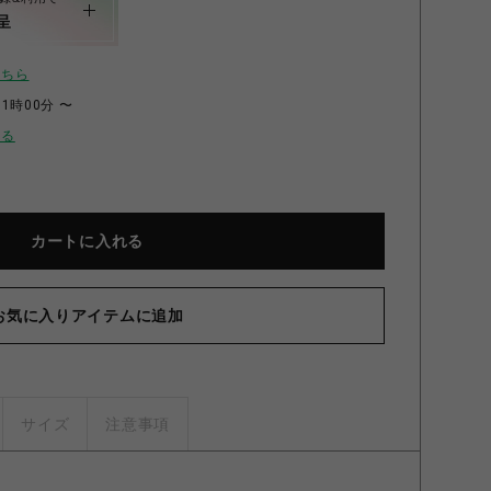
呈
こちら
11時00分 〜
せる
カートに入れる
 シュリンプ3PソファDBR ダークブラウン
お気に入りアイテムに追加
サイズ
注意事項