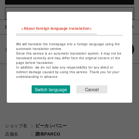
お気に入りアイテムに追加
注意事項
<About foreign language translation>
We will translate the homepage into a foreign language using the
automatic translation service.
シェアする
Since this service is an automatic translation system, it may not be
translated correctly and may differ from the original content of the
page before translation.
In addition, we do not take any responsibility for any direct or
indirect damage caused by using this service. Thank you for your
understanding in advance.
Switch language
Cancel
ショップ名
ビーカンパニー
店舗名
調布PARCO