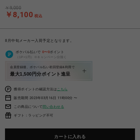
￥9,000
￥8,100
税込
8月中旬メーカー入荷予定となります。
ポケパル払いで
0
〜
0
ポイント
（1P=1円）※キャンペーン分除く
会員登録後、ポケパル払い初回登録&利用で
最大1,500円分ポイント進呈
獲得ポイントの確認方法は
こちら
販売期間 2023年03月16日 11時00分 〜
この商品について
問い合わせる
ギフト：ラッピング不可
カートに入れる