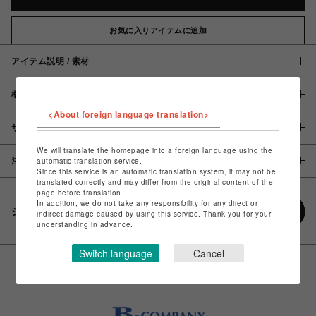
お気に入りアイテムに追加
アイテム説明 / 素材
概要
<About foreign language translation>
サイズ
We will translate the homepage into a foreign language using the
automatic translation service.
注意事項
Since this service is an automatic translation system, it may not be
translated correctly and may differ from the original content of the
page before translation.
In addition, we do not take any responsibility for any direct or
シェアする
indirect damage caused by using this service. Thank you for your
understanding in advance.
Switch language
Cancel