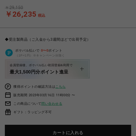
￥29,150
￥26,235
税込
◆受注製商品（ご入金から3週間ほどで出荷予定）
ポケパル払いで
0
〜
0
ポイント
（1P=1円）※キャンペーン分除く
会員登録後、ポケパル払い初回登録&利用で
最大1,500円分ポイント進呈
獲得ポイントの確認方法は
こちら
販売期間 2023年03月16日 11時00分 〜
この商品について
問い合わせる
ギフト：ラッピング不可
カートに入れる