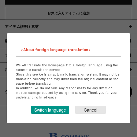
お気に入りアイテムに追加
アイテム説明 / 素材
概要
<About foreign language translation>
サイズ
We will translate the homepage into a foreign language using the
automatic translation service.
注意事項
Since this service is an automatic translation system, it may not be
translated correctly and may differ from the original content of the
page before translation.
In addition, we do not take any responsibility for any direct or
シェアする
indirect damage caused by using this service. Thank you for your
understanding in advance.
Switch language
Cancel