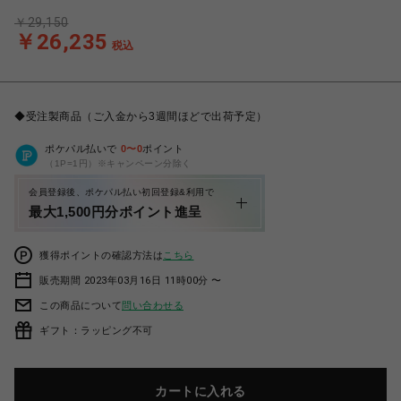
￥29,150
￥26,235
税込
◆受注製商品（ご入金から3週間ほどで出荷予定）
ポケパル払いで
0
〜
0
ポイント
（1P=1円）※キャンペーン分除く
会員登録後、ポケパル払い初回登録&利用で
最大1,500円分ポイント進呈
獲得ポイントの確認方法は
こちら
販売期間 2023年03月16日 11時00分 〜
この商品について
問い合わせる
ギフト：ラッピング不可
カートに入れる