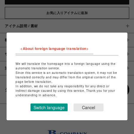
お気に入りアイテムに追加
アイテム説明 / 素材
概要
<About foreign language translation>
サイズ
We will translate the homepage into a foreign language using the
automatic translation service.
注意事項
Since this service is an automatic translation system, it may not be
translated correctly and may differ from the original content of the
page before translation.
In addition, we do not take any responsibility for any direct or
シェアする
indirect damage caused by using this service. Thank you for your
understanding in advance.
Switch language
Cancel