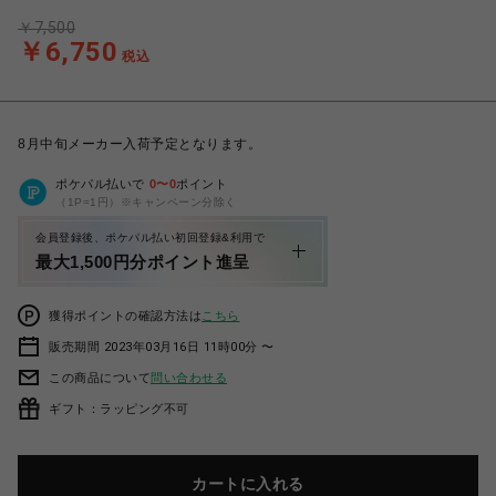
￥7,500
￥6,750
税込
8月中旬メーカー入荷予定となります。
ポケパル払いで
0
〜
0
ポイント
（1P=1円）※キャンペーン分除く
会員登録後、ポケパル払い初回登録&利用で
最大1,500円分ポイント進呈
獲得ポイントの確認方法は
こちら
販売期間 2023年03月16日 11時00分 〜
この商品について
問い合わせる
ギフト：ラッピング不可
カートに入れる