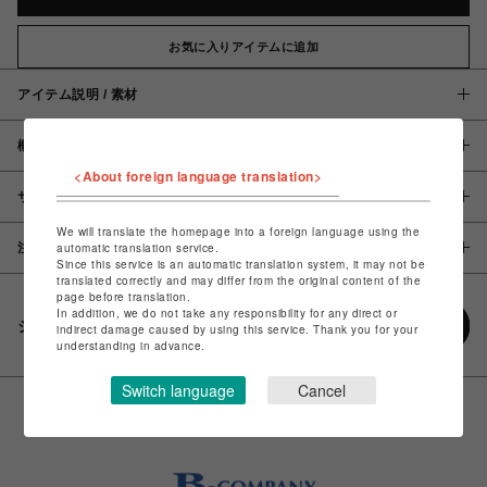
お気に入りアイテムに追加
アイテム説明 / 素材
概要
<About foreign language translation>
サイズ
We will translate the homepage into a foreign language using the
automatic translation service.
注意事項
Since this service is an automatic translation system, it may not be
translated correctly and may differ from the original content of the
page before translation.
In addition, we do not take any responsibility for any direct or
シェアする
indirect damage caused by using this service. Thank you for your
understanding in advance.
Switch language
Cancel