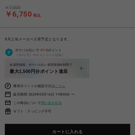
￥7,500
￥6,750
税込
9月上旬メーカー入荷予定となります。
ポケパル払いで
0
〜
0
ポイント
（1P=1円）※キャンペーン分除く
会員登録後、ポケパル払い初回登録&利用で
最大1,500円分ポイント進呈
獲得ポイントの確認方法は
こちら
販売期間 2023年03月16日 11時00分 〜
この商品について
問い合わせる
ギフト：ラッピング不可
カートに入れる