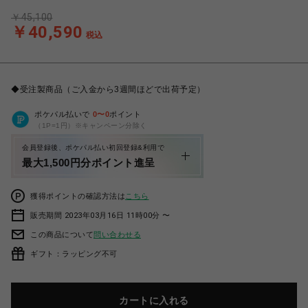
￥45,100
￥40,590
税込
◆受注製商品（ご入金から3週間ほどで出荷予定）
ポケパル払いで
0
〜
0
ポイント
（1P=1円）※キャンペーン分除く
会員登録後、ポケパル払い初回登録&利用で
最大1,500円分ポイント進呈
獲得ポイントの確認方法は
こちら
販売期間 2023年03月16日 11時00分 〜
この商品について
問い合わせる
ギフト：ラッピング不可
カートに入れる