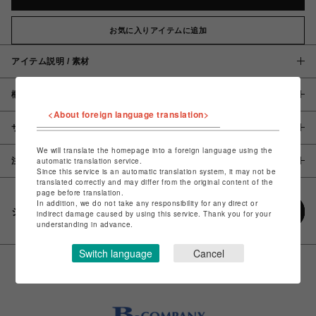
お気に入りアイテムに追加
アイテム説明 / 素材
概要
<About foreign language translation>
サイズ
We will translate the homepage into a foreign language using the
automatic translation service.
注意事項
Since this service is an automatic translation system, it may not be
translated correctly and may differ from the original content of the
page before translation.
In addition, we do not take any responsibility for any direct or
シェアする
indirect damage caused by using this service. Thank you for your
understanding in advance.
Switch language
Cancel