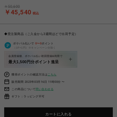
￥50,600
￥45,540
税込
◆受注製商品（ご入金から3週間ほどで出荷予定）
ポケパル払いで
0
〜
0
ポイント
（1P=1円）※キャンペーン分除く
会員登録後、ポケパル払い初回登録&利用で
最大1,500円分ポイント進呈
獲得ポイントの確認方法は
こちら
販売期間 2023年03月16日 11時00分 〜
この商品について
問い合わせる
ギフト：ラッピング不可
カートに入れる