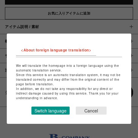
お気に入りアイテムに追加
アイテム説明 / 素材
概要
<About foreign language translation>
サイズ
We will translate the homepage into a foreign language using the
automatic translation service.
注意事項
Since this service is an automatic translation system, it may not be
translated correctly and may differ from the original content of the
page before translation.
In addition, we do not take any responsibility for any direct or
シェアする
indirect damage caused by using this service. Thank you for your
understanding in advance.
Switch language
Cancel