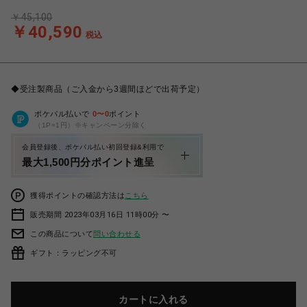
￥45,100
￥40,590
税込
◆受注製商品（ご入金から3週間ほどで出荷予定）
ポケパル払いで
0
〜
0
ポイント
（1P=1円）※キャンペーン分除く
会員登録後、ポケパル払い初回登録&利用で
最大1,500円分ポイント進呈
獲得ポイントの確認方法は
こちら
販売期間 2023年03月16日 11時00分 〜
この商品について
問い合わせる
ギフト：ラッピング不可
カートに入れる