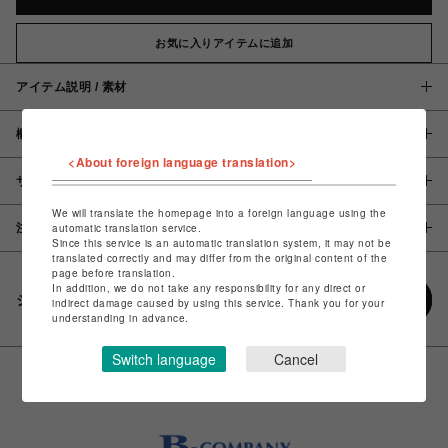
お気に入りアイテムに追加
アイテム説明 / 素材
概要
<About foreign language translation>
サイズ
We will translate the homepage into a foreign language using the
automatic translation service.
注意事項
Since this service is an automatic translation system, it may not be
translated correctly and may differ from the original content of the
page before translation.
In addition, we do not take any responsibility for any direct or
シェアする
indirect damage caused by using this service. Thank you for your
understanding in advance.
Switch language
Cancel