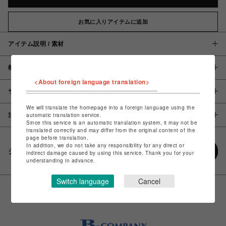
お気に入りアイテムに追加
アイテム説明 / 素材
概要
<About foreign language translation>
サイズ
We will translate the homepage into a foreign language using the
automatic translation service.
注意事項
Since this service is an automatic translation system, it may not be
translated correctly and may differ from the original content of the
page before translation.
In addition, we do not take any responsibility for any direct or
シェアする
indirect damage caused by using this service. Thank you for your
understanding in advance.
Switch language
Cancel