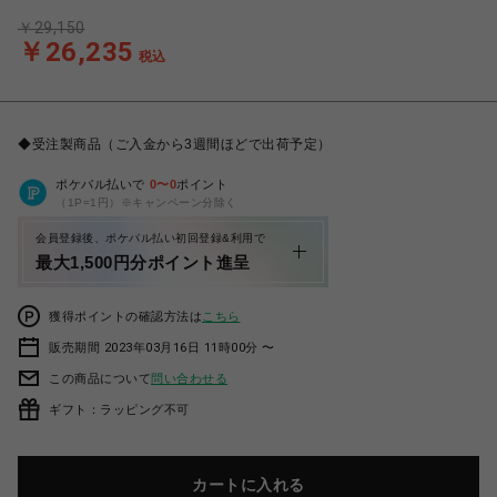
￥29,150
￥26,235
税込
◆受注製商品（ご入金から3週間ほどで出荷予定）
ポケパル払いで
0
〜
0
ポイント
（1P=1円）※キャンペーン分除く
会員登録後、ポケパル払い初回登録&利用で
最大1,500円分ポイント進呈
獲得ポイントの確認方法は
こちら
販売期間 2023年03月16日 11時00分 〜
この商品について
問い合わせる
ギフト：ラッピング不可
カートに入れる