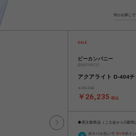
ビーカンパニー
調布PARCO
アクアライト D-404
￥29,150
￥26,235
税込
◆受注製商品（ご入金から3週間
ポケパル払いで
0
〜
0
ポイ