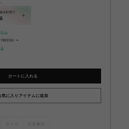
く
録&利用で
呈
こちら
11時00分 〜
せる
カートに入れる
D-404チェスト 深型 グレーウォルナット
お気に入りアイテムに追加
サイズ
注意事項