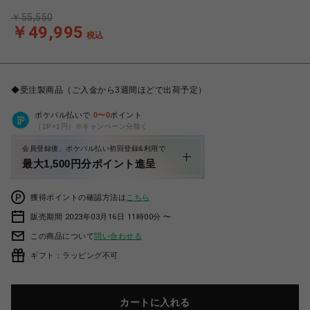
￥55,550
￥49,995
税込
◆受注製商品（ご入金から3週間ほどで出荷予定）
ポケパル払いで
0
〜
0
ポイント
（1P=1円）※キャンペーン分除く
会員登録後、ポケパル払い初回登録&利用で
最大1,500円分ポイント進呈
獲得ポイントの確認方法は
こちら
販売期間 2023年03月16日 11時00分 〜
この商品について
問い合わせる
ギフト：ラッピング不可
カートに入れる