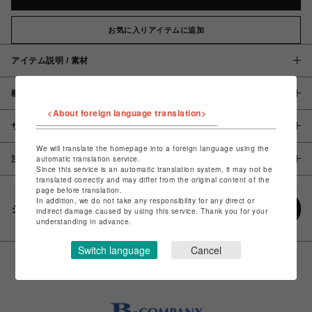
お気に入りアイテムに追加
アイテム説明 / 素材
概要
<About foreign language translation>
サイズ
We will translate the homepage into a foreign language using the
automatic translation service.
注意事項
Since this service is an automatic translation system, it may not be
translated correctly and may differ from the original content of the
page before translation.
In addition, we do not take any responsibility for any direct or
シェアする
indirect damage caused by using this service. Thank you for your
understanding in advance.
Switch language
Cancel