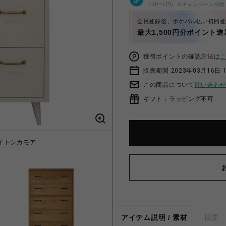
（1P=1円）※キャンペーン分除
会員登録後、ポケパル払い初回登
最大1,500円分ポイント進
獲得ポイントの確認方法は
販売期間 2023年03月16日 
この商品について
問い合わ
ギフト：ラッピング不可
ワイトシカモア
アクアライト 
アイテム説明 / 素材
概要