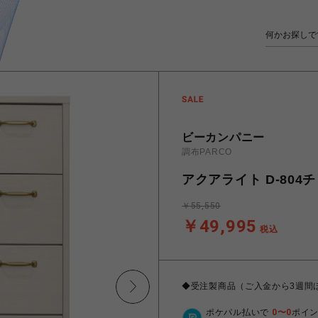
ビーカンパニー
調布PARCO
アクアライト D-804
￥55,550
￥49,995
税込
◆受注製商品（ご入金から3週間
ポケパル払いで
0
〜
0
ポイ