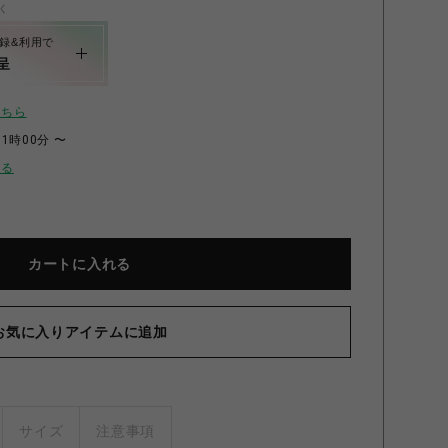
く
録&利用で
呈
こちら
11時00分 〜
せる
カートに入れる
D-804チェスト 深型 グレーウォルナット
お気に入りアイテムに追加
サイズ
注意事項