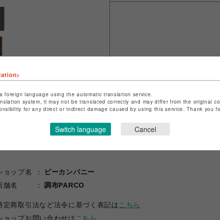
lation>
a foreign language using the automatic translation service.
anslation system, it may not be translated correctly and may differ from the original c
onsibility for any direct or indirect damage caused by using this service. Thank you 
Switch language
Cancel
ショップ名
ビーカンパニー
店舗名
調布PARCO
特定商取引法など法令に基づく表記は
こちら
ショップお問い合わせは
こちら