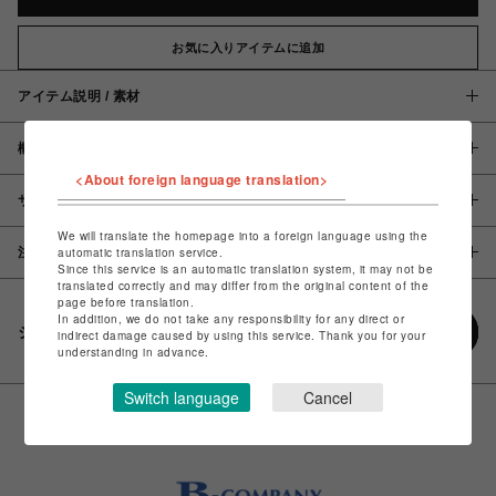
お気に入りアイテムに追加
アイテム説明 / 素材
概要
<About foreign language translation>
サイズ
We will translate the homepage into a foreign language using the
automatic translation service.
注意事項
Since this service is an automatic translation system, it may not be
translated correctly and may differ from the original content of the
page before translation.
In addition, we do not take any responsibility for any direct or
シェアする
indirect damage caused by using this service. Thank you for your
understanding in advance.
Switch language
Cancel