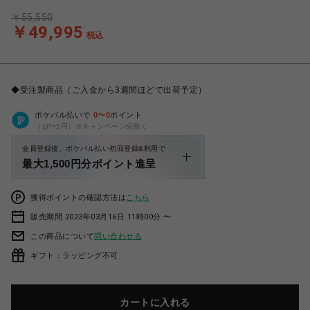
￥55,550
￥49,995
税込
◆受注製商品（ご入金から3週間ほどで出荷予定）
ポケパル払いで
0
〜
0
ポイント
（1P=1円）※キャンペーン分除く
会員登録後、ポケパル払い初回登録&利用で
最大1,500円分ポイント進呈
獲得ポイントの確認方法は
こちら
販売期間 2023年03月16日 11時00分 〜
この商品について
問い合わせる
ギフト：ラッピング不可
カートに入れる