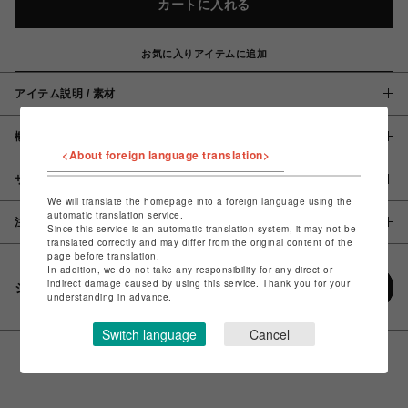
カートに入れる
お気に入りアイテムに追加
アイテム説明 / 素材
概要
<About foreign language translation>
サイズ
We will translate the homepage into a foreign language using the
automatic translation service.
注意事項
Since this service is an automatic translation system, it may not be
translated correctly and may differ from the original content of the
page before translation.
In addition, we do not take any responsibility for any direct or
indirect damage caused by using this service. Thank you for your
シェアする
understanding in advance.
Switch language
Cancel