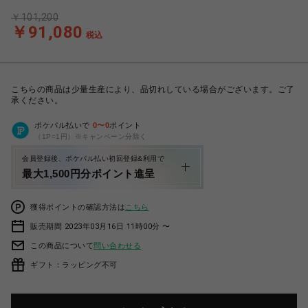
￥101,200
￥91,080
税込
こちらの商品は少量生産により、品切れしている場合がございます。ご了
承ください。
ポケパル払いで
0
〜
0
ポイント
（1P=1円）※キャンペーン分除く
会員登録後、ポケパル払い初回登録&利用で
最大1,500円分ポイント進呈
獲得ポイントの確認方法は
こちら
販売期間 2023年03月16日 11時00分 〜
この商品について
問い合わせる
ギフト：ラッピング不可