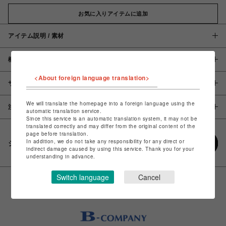
お気に入りアイテムに追加
アイテム説明 / 素材
概要
<About foreign language translation>
サイズ
We will translate the homepage into a foreign language using the
注意事項
automatic translation service.
Since this service is an automatic translation system, it may not be
translated correctly and may differ from the original content of the
page before translation.
In addition, we do not take any responsibility for any direct or
シェアする
indirect damage caused by using this service. Thank you for your
understanding in advance.
Switch language
Cancel