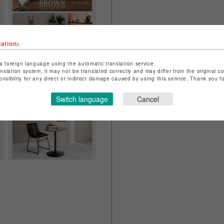
lation>
a foreign language using the automatic translation service.
anslation system, it may not be translated correctly and may differ from the original c
onsibility for any direct or indirect damage caused by using this service. Thank you 
Switch language
Cancel