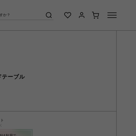
ンドテーブル
ント
く
録&利用で