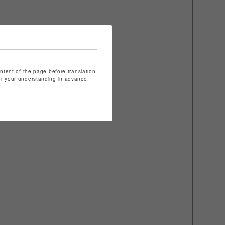
ontent of the page before translation.
for your understanding in advance.