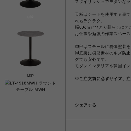
スタイリッシュでモダンなラ
天板はシートを使用する事で
LBR
れもラクラク。
幅60cmとひとり暮らしに
お仕事や勉強の作業スペース
脚部はスチールに粉体塗装を
脚底裏に樹脂素材のキズ防止
グでも安心です。
モダンインテリアや韓国イン
MGY
※ご注文前に必ずサイズ、注
シェアする