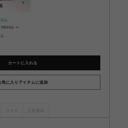
呈
こちら
11時00分 〜
せる
カートに入れる
-4918NA ラウンドテーブル NA
お気に入りアイテムに追加
サイズ
注意事項