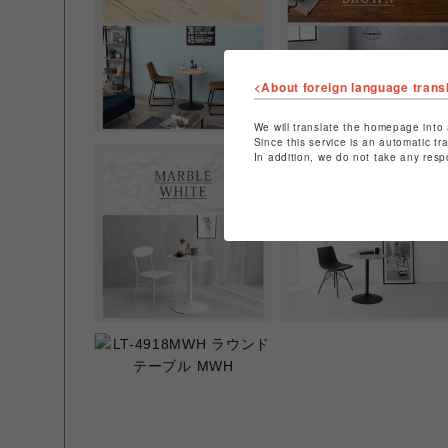
<About foreign language trans
We will translate the homepage into 
Since this service is an automatic tr
In addition, we do not take any resp