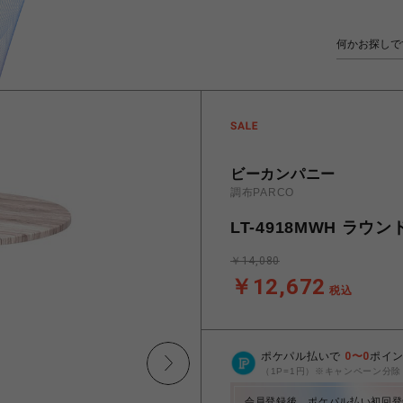
ビーカンパニー
調布PARCO
LT-4918MWH ラウ
￥14,080
￥12,672
税込
ポケパル払いで
0
〜
0
ポイ
（1P=1円）※キャンペーン分除
会員登録後、ポケパル払い初回登