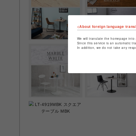
<About foreign language trans
We will translate the homepage into 
Since this service is an automatic tr
In addition, we do not take any resp