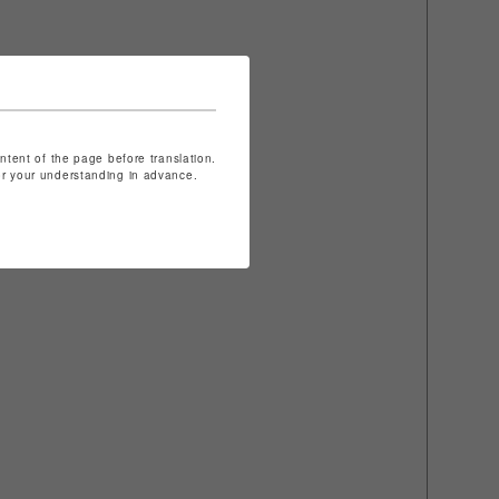
ontent of the page before translation.
for your understanding in advance.