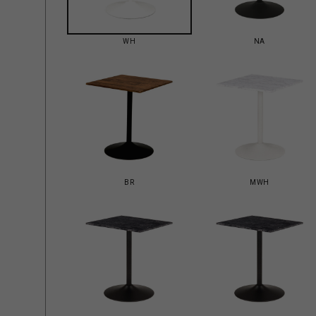
WH
NA
BR
MWH