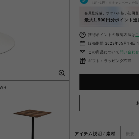
（1P=1円）※キャンペーン分除
会員登録後、ポケパル払い初回登
最大1,500円分ポイント進
獲得ポイントの確認方法は
販売期間 2023年05月14日 
この商品について
問い合わ
ギフト：ラッピング不可
 WH
LT
アイテム説明 / 素材
概要