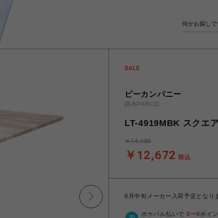
ビーカンパニー
調布PARCO
LT-4919MBK スク
￥14,080
￥12,672
税込
6月中旬メーカー入荷予定となり
ポケパル払いで
0
〜
0
ポイ