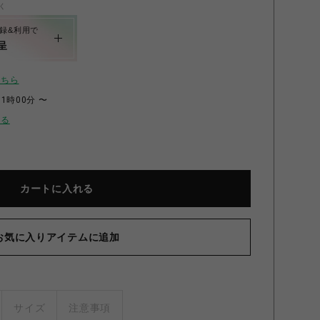
く
録&利用で
呈
こちら
11時00分 〜
せる
カートに入れる
-4919NA スクエアテーブル NA
お気に入りアイテムに追加
サイズ
注意事項