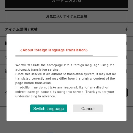
カートに入れる
お気に入りアイテムに追加
アイテム説明 / 素材
概要
<About foreign language translation>
サイズ
We will translate the homepage into a foreign language using the
automatic translation service.
注意事項
Since this service is an automatic translation system, it may not be
translated correctly and may differ from the original content of the
page before translation.
In addition, we do not take any responsibility for any direct or
indirect damage caused by using this service. Thank you for your
シェアする
understanding in advance.
Switch language
Cancel