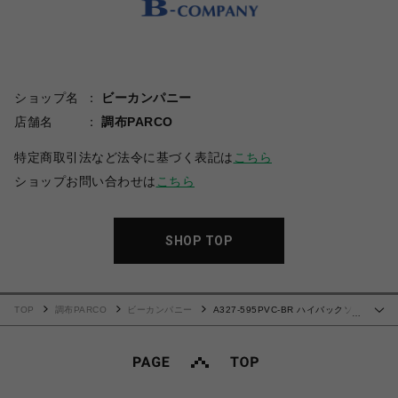
ショップ名
ビーカンパニー
店舗名
調布PARCO
特定商取引法など法令に基づく表記は
こちら
ショップお問い合わせは
こちら
SHOP TOP
TOP
調布PARCO
ビーカンパニー
A327-595PVC-BR ハイバックソフ
…
ァ 1人掛け(PVC生地)