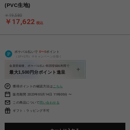
(PVC生地)
￥19,580
￥17,622
税込
ポケパル払いで
0
〜
0
ポイント
（1P=1円）※キャンペーン分除く
会員登録後、ポケパル払い初回登録&利用で
最大1,500円分ポイント進呈
獲得ポイントの確認方法は
こちら
販売期間 2023年05月14日 11時00分 〜
この商品について
問い合わせる
ギフト：ラッピング不可