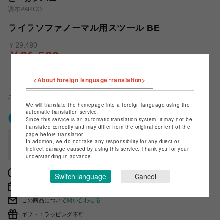
調布PARCO
ライラソファノーマル用スツール BE
￥29,480
￥26,532
税込
<About foreign language translation>
こちらの色は受注生産により90日間のリードタイムをいただきます。
We will translate the homepage into a foreign language using the
automatic translation service.
ポケパル払いで
0
〜
0
ポイント
Since this service is an automatic translation system, it may not be
（1P=1円）※キャンペーン分除く
translated correctly and may differ from the original content of the
page before translation.
会員登録後、ポケパル払い初回登録&利用で
In addition, we do not take any responsibility for any direct or
最大1,500円分ポイント進呈
indirect damage caused by using this service. Thank you for your
understanding in advance.
獲得ポイントの確認方法は
こちら
Switch language
Cancel
販売期間 2023年03月16日 11時00分 〜
この商品について
問い合わせる
ギフト：ラッピング不可