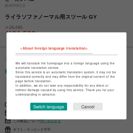
調布PARCO
ライラソファノーマル用スツール GY
￥29,480
￥26,532
税込
<About foreign language translation>
こちらの色は受注生産により90日間のリードタイムをいただきます。
We will translate the homepage into a foreign language using the
automatic translation service.
ポケパル払いで
0
〜
0
ポイント
Since this service is an automatic translation system, it may not be
（1P=1円）※キャンペーン分除く
translated correctly and may differ from the original content of the
page before translation.
会員登録後、ポケパル払い初回登録&利用で
In addition, we do not take any responsibility for any direct or
最大1,500円分ポイント進呈
indirect damage caused by using this service. Thank you for your
understanding in advance.
獲得ポイントの確認方法は
こちら
Switch language
Cancel
販売期間 2023年03月16日 11時00分 〜
この商品について
問い合わせる
ギフト：ラッピング不可