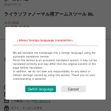
調布PARCO
ライラソファノーマル用アームスツール BL
￥41,800
￥37,620
税込
<About foreign language translation>
こちらの色は受注生産により90日間のリードタイムをいただきます。
We will translate the homepage into a foreign language using the
automatic translation service.
ポケパル払いで
0
〜
0
ポイント
Since this service is an automatic translation system, it may not be
（1P=1円）※キャンペーン分除く
translated correctly and may differ from the original content of the
page before translation.
会員登録後、ポケパル払い初回登録&利用で
In addition, we do not take any responsibility for any direct or
最大1,500円分ポイント進呈
indirect damage caused by using this service. Thank you for your
understanding in advance.
獲得ポイントの確認方法は
こちら
Switch language
Cancel
販売期間 2023年03月16日 11時00分 〜
この商品について
問い合わせる
ギフト：ラッピング不可