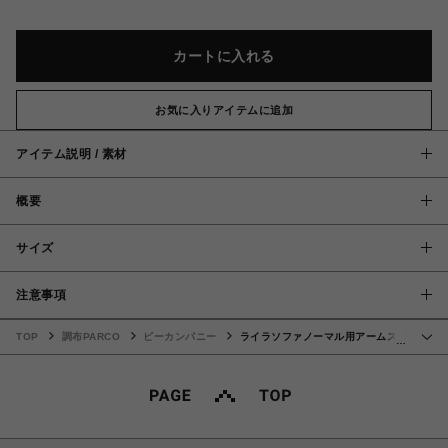
カートに入れる
お気に入りアイテムに追加
アイテム説明 / 素材
概要
サイズ
注意事項
TOP
調布PARCO
ビーカンパニー
ライラソファノーマル用アームスツ
…
ール BL