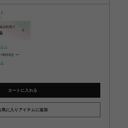
ント
く
録&利用で
呈
こちら
11時00分 〜
せる
219 キャンディソファOR オレンジ
カートに入れる
お気に入りアイテムに追加