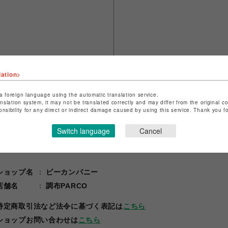
lation>
a foreign language using the automatic translation service.
anslation system, it may not be translated correctly and may differ from the original c
onsibility for any direct or indirect damage caused by using this service. Thank you 
Switch language
Cancel
ショップ名
ビーカンパニー
店舗名
調布PARCO
特定商取引法など法令に基づく表記は
こちら
ショップお問い合わせは
こちら