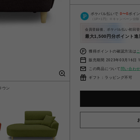
ポケパル払いで
0
〜
0
ポイ
（1P=1円）※キャンペーン分除
会員登録後、ポケパル払い初回登
最大1,500円分ポイント進
獲得ポイントの確認方法は
販売期間 2023年03月16日 
この商品について
問い合わ
ギフト：ラッピング不可
ブラウン
303