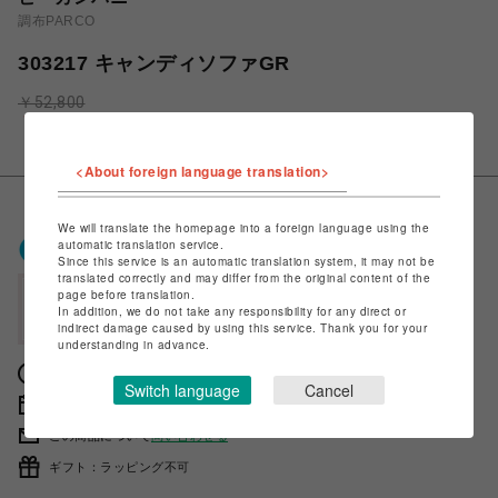
調布PARCO
303217 キャンディソファGR
￥52,800
￥47,520
税込
<About foreign language translation>
We will translate the homepage into a foreign language using the
ポケパル払いで
0
〜
0
ポイント
automatic translation service.
Since this service is an automatic translation system, it may not be
（1P=1円）※キャンペーン分除く
translated correctly and may differ from the original content of the
page before translation.
会員登録後、ポケパル払い初回登録&利用で
In addition, we do not take any responsibility for any direct or
最大1,500円分ポイント進呈
indirect damage caused by using this service. Thank you for your
understanding in advance.
獲得ポイントの確認方法は
こちら
Switch language
Cancel
販売期間 2023年03月16日 11時00分 〜
この商品について
問い合わせる
ギフト：ラッピング不可