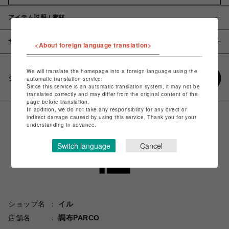
アイテム説明 / 素材
サイズ
<About foreign language translation>
We will translate the homepage into a foreign language using the
シェアする
automatic translation service.
Since this service is an automatic translation system, it may not be
translated correctly and may differ from the original content of the
page before translation.
In addition, we do not take any responsibility for any direct or
indirect damage caused by using this service. Thank you for your
understanding in advance.
Switch language
Cancel
ショップ名
イル
店舗名
調布PARCO