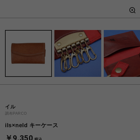
イル
調布PARCO
ils×neld キーケース
￥9,350
税込