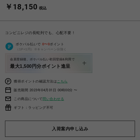
￥18,150
税込
コンビニレジの長蛇列でも、心配不要！
ポケパル払いで
0
〜
0
ポイント
（1P=1円）※キャンペーン分除く
会員登録後、ポケパル払い初回登録&利用で
最大1,500円分ポイント進呈
獲得ポイントの確認方法は
こちら
販売期間 2023年04月01日 00時00分 〜
この商品について
問い合わせる
ギフト：ラッピング不可
入荷案内申し込み