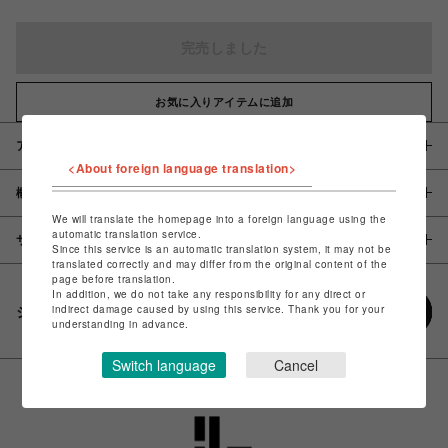
完売しました
お気に入りアイテムに追加
アイテム説明 / 素材
<About foreign language translation>
概要
We will translate the homepage into a foreign language using the
automatic translation service.
サイズ
Since this service is an automatic translation system, it may not be
translated correctly and may differ from the original content of the
page before translation.
In addition, we do not take any responsibility for any direct or
indirect damage caused by using this service. Thank you for your
シェアする
understanding in advance.
Switch language
Cancel