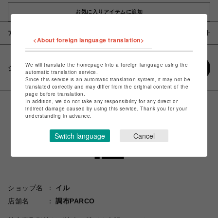
お気に入りアイテムに追加
アイテム説明 / 素材
<About foreign language translation>
We will translate the homepage into a foreign language using the
シェアする
automatic translation service.
Since this service is an automatic translation system, it may not be
translated correctly and may differ from the original content of the
page before translation.
In addition, we do not take any responsibility for any direct or
indirect damage caused by using this service. Thank you for your
understanding in advance.
Switch language
Cancel
ショップ名
イル
店舗名
調布PARCO