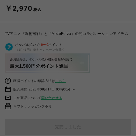
￥2,970
税込
TVアニメ『呪術廻戦』と『MistoForza』の初コラボレーションアイテム
ポケパル払いで
0
〜
0
ポイント
（1P=1円）※キャンペーン分除く
会員登録後、ポケパル払い初回登録&利用で
最大1,500円分ポイント進呈
獲得ポイントの確認方法は
こちら
販売期間 2023年08月17日 00時00分 〜
この商品について
問い合わせる
ギフト：ラッピング不可
完売しました