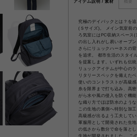
アイテム説明 / 素材
概要
究極のデイパックとは？を追
(Ｓサイズ)。 メイン気室
ろ気室にはPC収納スペース(
の出し入れがし易いオープン
さらにリュックハーネスの背
を追求。 都市生活のスタイ
を提案します。いずれも伝統
リュックアイテムが中心のラ
リタリースペックを備えたベ
使いのコントラストが高級感
糸を限界まで打ち込み、高密
がら水や風の侵入を防ぐ機能
な織り方でほぼ防水のような
この生地の裏側へ特別な加工
高級感が出るよう工夫してい
軍服用として開発された生地
の低さから数分で命を落とし
生地が開発されました。 こ