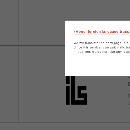
<About foreign language trans
We will translate the homepage into 
Since this service is an automatic tr
In addition, we do not take any resp