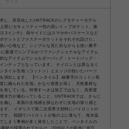
サイズ
求し、具現化したUNTRACKのシグネチャーモデル
前の上部にセキュリティー性の高いトップポケット、後
13.3インチ)、両サイドにはスマホやパスケースなど
ポケットとファスナーポケットをそれぞれ設けた。
負い心地など、シンプルな見た目ながらも使い勝手
ルに最適でシンプルかつファンクショナルなアイテム
的なアイテムでショルダーバッグ・トートバッグ・
インナップとなっています。 ナイロンとは異なるミ
ンタイル生地（コットン）とエッジの効いたパーツ
を演出します。 【ベンタイル】 細番手のコットン双
度に織られた生地。かなり密度が高く、天然素材な
を有している。特筆すべきは加工ではなく、高密度
撥水力が備わっていること。UNTRACKでは、さらに
を施し、表面の生地感を損なわずに生地の張り感と
ます。 イギリスで第二次世界大戦時にパイロットの
です。 戦闘でパイロットが海の上に落ちて、海水温
てしまう事例が多く発生したことで、ベンタイルの
の素材が採用されてからは、20分以上の延命に役立