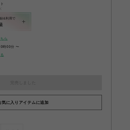
ント
く
録&利用で
呈
こちら
00時00分 〜
せる
完売しました
お気に入りアイテムに追加