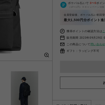
ポケパル払いで
0
〜
0
ポイ
（1P=1円）※キャンペーン分除
会員登録後、ポケパル払い初回登
最大1,500円分ポイント進
獲得ポイントの確認方法は
販売期間 2023年09月29日 
この商品について
問い合わ
ギフト：ラッピング不可