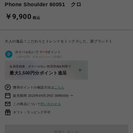
Phone Shoulder 60051 クロ
￥9,900
税込
大人の逸品！こだわりとトレンドをミックスした、新ブランド１
ポケパル払いで
0
〜
0
ポイント
（1P=1円）※キャンペーン分除く
会員登録後、ポケパル払い初回登録&利用で
最大1,500円分ポイント進呈
獲得ポイントの確認方法は
こちら
販売期間 2023年09月29日 00時00分 〜
この商品について
問い合わせる
ギフト：ラッピング不可
完売しました