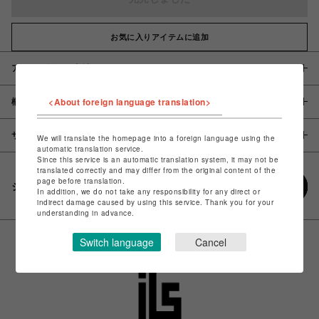
お気に入りアイテムに追加
アイテム説明 / 素材
<About foreign language translation>
概要
サイズ
We will translate the homepage into a foreign language using the
automatic translation service.
Since this service is an automatic translation system, it may not be
translated correctly and may differ from the original content of the
page before translation.
シェアする
In addition, we do not take any responsibility for any direct or
indirect damage caused by using this service. Thank you for your
understanding in advance.
Switch language
Cancel