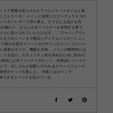
】 アウトドア要素を取り入れたアスレジャースタイルと都
したシリーズ。 メインに採用したコーデュラエコの
ィーガンレザーで切り替え、タフさと上品さを両
能が備わり、さらに止水ファスナーを採用する事で、
イルに取り入れていただけます。 「アーバンアウト
らオフのシーンまで幅広いアイテムバリエーション
ドア用の大型ギアトートのデザインからインスピレー
に最適なサイズ、機能を反映。 メインの開閉部には
ックを設け、セキュリティ性を高めるために好みの
前胴側に止水ファスナーポケット、背胴側にファスナ
とで、出し入れが頻繁に行われるスマートフォンや
便利ポケットを配した。 内装には14インチ
）を収納できるスペースを設けている。