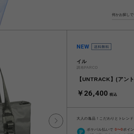
イル
調布PARCO
【UNTRACK】(アン
￥26,400
税込
大人の逸品！こだわりとトレンド
ポケパル払いで
0
〜
0
ポイ