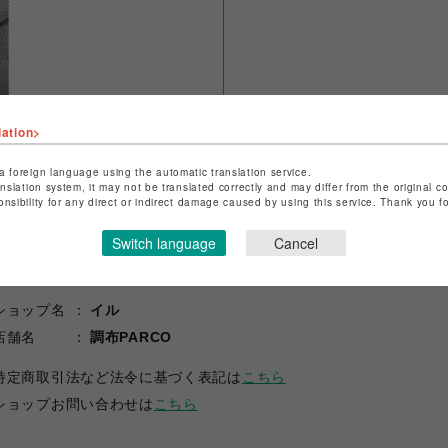
lation>
a foreign language using the automatic translation service.
anslation system, it may not be translated correctly and may differ from the original c
onsibility for any direct or indirect damage caused by using this service. Thank you 
Switch language
Cancel
ショップ名
イル
店舗名
調布PARCO
特定商取引法など法令に基づく表記は
こちら
ショップお問い合わせは
こちら