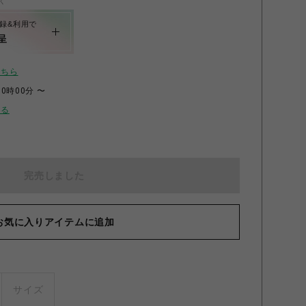
く
録&利用で
呈
こちら
00時00分 〜
せる
完売しました
お気に入りアイテムに追加
サイズ