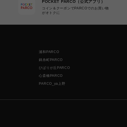
POCKET PARCO（公式アプリ）
コイン＆クーポンでPARCOでのお買い物
がオトクに
浦和PARCO
錦糸町PARCO
ひばりが丘PARCO
心斎橋PARCO
PARCO_ya上野